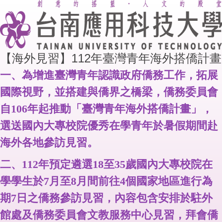
【海外見習】112年臺灣青年海外搭僑計畫
一、為增進臺灣青年認識政府僑務工作，拓展
國際視野，並搭建與僑界之橋梁，僑務委員會
自106年起推動「臺灣青年海外搭僑計畫」，
選送國內大專校院優秀在學青年於暑假期間赴
海外各地參訪見習。
二、112年預定遴選18至35歲國內大專校院在
學學生於7月至8月間前往4個國家地區進行為
期7日之僑務參訪見習，內容包含安排於駐外
館處及僑務委員會文教服務中心見習，拜會僑