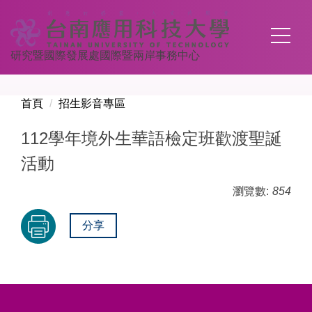
跳
到
主
研究暨國際發展處國際暨兩岸事務中心
要
內
容
首頁
招生影音專區
區
112學年境外生華語檢定班歡渡聖誕
活動
瀏覽數:
854
分享