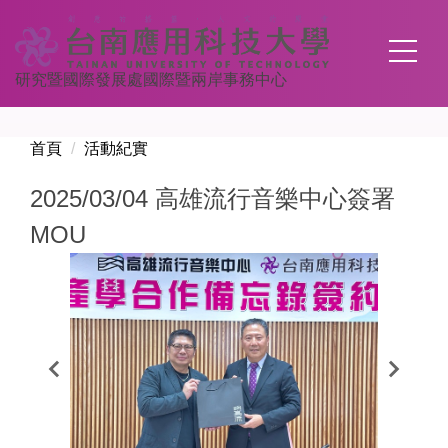
跳
到
主
研究暨國際發展處國際暨兩岸事務中心
要
內
容
首頁
活動紀實
區
2025/03/04 高雄流行音樂中心簽署
MOU