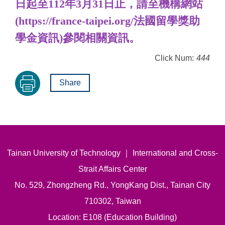
日起至112年3月31日止，請至機構網站
(https://france-taipei.org/法國留學獎助
學金資訊)參閱相關資訊。
Click Num:
444
Share
Tainan University of Technology ｜ International and Cross-
Strait Affairs Center
No. 529, Zhongzheng Rd., YongKang Dist., Tainan City
710302, Taiwan
Location: E108 (Education Building)